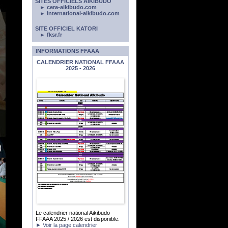
SITES OFFICIELS AÏKIBUDO
► cera-aikibudo.com
► international-aikibudo.com
SITE OFFICIEL KATORI
► fksr.fr
INFORMATIONS FFAAA
CALENDRIER NATIONAL FFAAA
2025 - 2026
Le calendrier national Aikibudo
FFAAA 2025 / 2026 est disponible.
► Voir la page calendrier