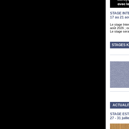
STAGE INT
17 au 21 ao
Le stage Inte
août 2026 ; o
Le stage ser
STAGES K
ACTUALIT
STAGE EST
27 - 31 juill