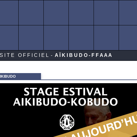
I T E O F F I C I E L -
A Ï K I B U D O - F F A A A
IKIBUDO