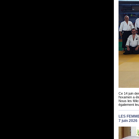
Ce 14 juin de
l'examen a été
Nous les féli
également leur
LES FEMME
7 juin 2026