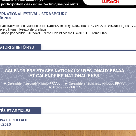
ERNATIONAL ESTIVAL - STRASBOURG
ût 2026
rnational Estival d'Aikibudo et de Katori Shinto Ryu aura lieu au CREPS de Strasbourg du 17 
uvert à tous niveaux de pratique
a dirigé par Maitre HARMANT 7ème Dan et Maître CAVARELLI 7ème Dan.
ATORI SHINTÔ RYU
CALENDRIERS STAGES NATIONAUX / REGIONAUX FFAAA
ET CALENDRIER NATIONAL FKSR
►
Calendrier National Aikibudo FFAAA
| ►
Calendriers régionaux Aikibudo FFAAA
►
Calendriers FKSR
ÉS ET ARTICLES
IVAL HOULGATE
et 2026