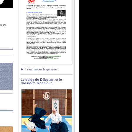
au 21
► Télécharger la genèse
Le guide du Débutant et le
Glossaire Technique