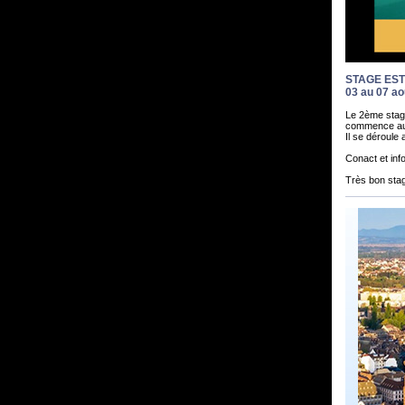
STAGE ES
03 au 07 ao
Le 2ème stage
commence aujo
Il se déroule
Conact et in
Très bon stag