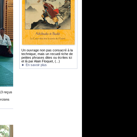
Un ouvrage non pas consacré à la
technique, mais un recueil riche de
petites phrases dites ou écrites ici
et là par Alain Floquet, (...)
► En savoir plus
13 reçus
ercions