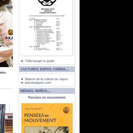
► Télécharger le guide
CULTURES, EXPOS, CINÉMA,...
aitre
► Maison de la culture du Japon
► passionjapon.com
MÉDIAS, VIDÉOS,...
Pensées en mouvement