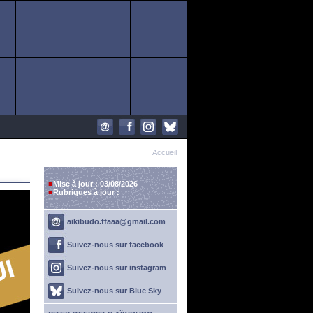
Accueil
■
Mise à jour : 03/08/2026
■
Rubriques à jour :
aikibudo.ffaaa@gmail.com
Suivez-nous sur facebook
Suivez-nous sur instagram
Suivez-nous sur Blue Sky