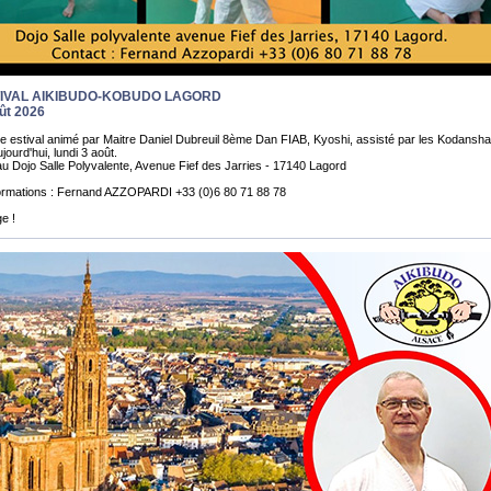
TIVAL AIKIBUDO-KOBUDO LAGORD
ût 2026
 estival animé par Maitre Daniel Dubreuil 8ème Dan FIAB, Kyoshi, assisté par les Kodansha
urd'hui, lundi 3 août.
 au Dojo Salle Polyvalente, Avenue Fief des Jarries - 17140 Lagord
formations : Fernand AZZOPARDI +33 (0)6 80 71 88 78
e !