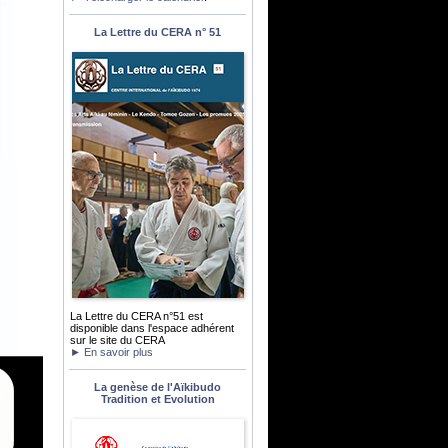
La Lettre du CERA n° 51
La Lettre du CERA n°51 est
disponible dans l'espace adhérent
sur le site du CERA
► En savoir plus
La genèse de l'Aïkibudo
Tradition et Evolution