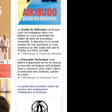
Le
Guide du Débutant
est là pour
vous accompagner dans vos
débuts en vous présentant les
règles de base de la pratique
ensemble. Il répondra à un certain
nombre de vos questions et vous
éclairera sur des sujets tels que la
FFAAA, le CERA, la FIAB.
► Télécharger le Guide du débutant
Le
Glossaire Technique
vous
aidera à apprendre au fur et mesure
le nom des techniques qu'il pratique.
Vous y trouverez pour votre culture
la traduction des nombres, parties
du corps…
► Télécharger le Glossaire Tech.
Le guide des premiers soins au
service des pratiquants
d'Aïkibudo et Kobudo