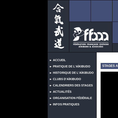
S 
► ACCUEIL
STAGES A
► PRATIQUE DE L'AÏKIBUDO
► HISTORIQUE DE L'AÏKIBUDO
► CLUBS D'AÏKIBUDO
► CALENDRIERS DES STAGES
► ACTUALITÉS
► ORGANISATION FÉDÉRALE
► INFOS PRATIQUES